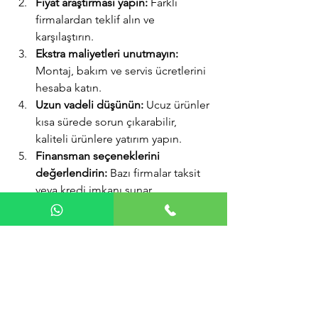
Fiyat araştırması yapın:
 Farklı 
firmalardan teklif alın ve 
karşılaştırın.
Ekstra maliyetleri unutmayın:
Montaj, bakım ve servis ücretlerini 
hesaba katın.
Uzun vadeli düşünün:
 Ucuz ürünler 
kısa sürede sorun çıkarabilir, 
kaliteli ürünlere yatırım yapın.
Finansman seçeneklerini 
değerlendirin:
 Bazı firmalar taksit 
veya kredi imkanı sunar.
Bu adımlar, hem bütçenizi korur hem 
de ihtiyaçlarınıza uygun bir merdiven 
asansörü almanızı sağlar.
Merdiven asansörü fiyatları 2024 yılı için 