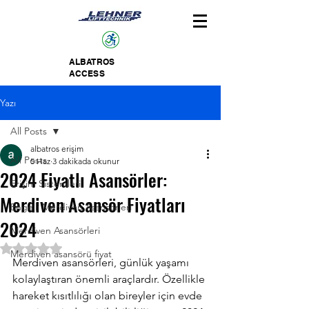
ALBATROS
ACCESS
Yazı
All Posts
albatros erişim
All Posts
5 Haz
3 dakikada okunur
2024 Fiyatlı Asansörler:
Erişim Sistemleri
Merdiven Asansör Fiyatları
Engelli Merdiven Asansörleri
2024
Merdiven Asansörleri
5 üzerinden NaN yıldız
Merdiven asansörü fiyat
Merdiven asansörleri, günlük yaşamı 
kolaylaştıran önemli araçlardır. Özellikle 
hareket kısıtlılığı olan bireyler için evde 