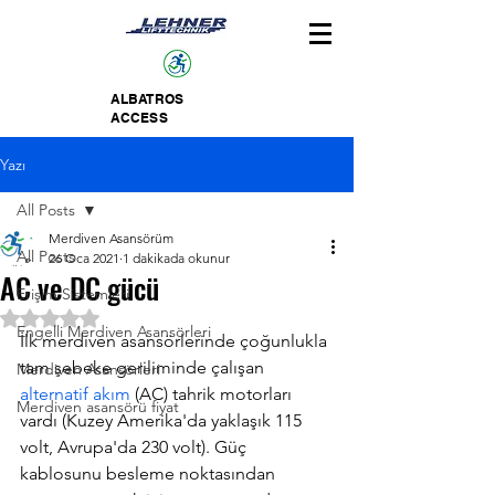
ALBATROS
ACCESS
Yazı
All Posts
Merdiven Asansörüm
All Posts
26 Oca 2021
1 dakikada okunur
AC ve DC gücü
Erişim Sistemleri
5 üzerinden NaN yıldız
Engelli Merdiven Asansörleri
İlk merdiven asansörlerinde çoğunlukla 
tam şebeke geriliminde çalışan 
Merdiven Asansörleri
alternatif akım
 (AC) tahrik motorları 
Merdiven asansörü fiyat
vardı (Kuzey Amerika'da yaklaşık 115 
volt, Avrupa'da 230 volt). Güç 
kablosunu besleme noktasından 