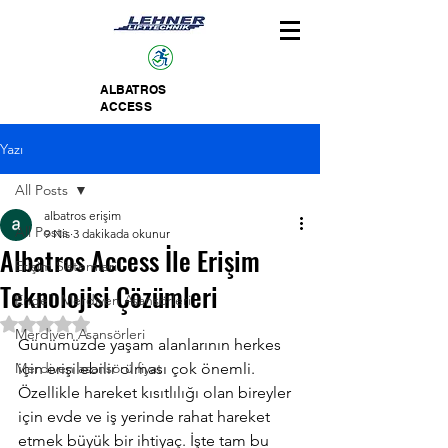
ALBATROS
ACCESS
Yazı
All Posts
albatros erişim
All Posts
9 Nis
3 dakikada okunur
Albatros Access İle Erişim
Erişim Sistemleri
Teknolojisi Çözümleri
Engelli Merdiven Asansörleri
5 üzerinden NaN yıldız
Merdiven Asansörleri
Günümüzde yaşam alanlarının herkes 
Merdiven asansörü fiyat
için erişilebilir olması çok önemli. 
Özellikle hareket kısıtlılığı olan bireyler 
için evde ve iş yerinde rahat hareket 
etmek büyük bir ihtiyaç. İşte tam bu 