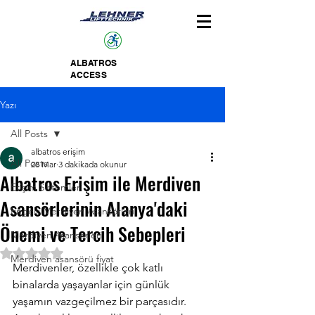
ALBATROS
ACCESS
Yazı
All Posts
albatros erişim
All Posts
28 Mar
3 dakikada okunur
Albatros Erişim ile Merdiven
Erişim Sistemleri
Asansörlerinin Alanya'daki
Engelli Merdiven Asansörleri
Önemi ve Tercih Sebepleri
Merdiven Asansörleri
5 üzerinden NaN yıldız
Merdiven asansörü fiyat
Merdivenler, özellikle çok katlı 
binalarda yaşayanlar için günlük 
yaşamın vazgeçilmez bir parçasıdır. 