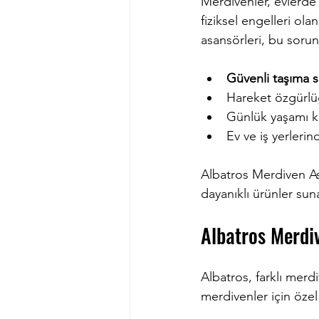
Merdivenler, evlerde v
fiziksel engelleri ola
asansörleri, bu soru
Güvenli taşıma s
Hareket özgürlüğ
Günlük yaşamı kol
Ev ve iş yerlerin
Albatros Merdiven Asa
dayanıklı ürünler suna
Albatros Merdiv
Albatros, farklı merdi
merdivenler için özel