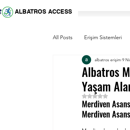
ALBATROS ACCESS
All Posts
Erişim Sistemleri
albatros erişim
9 Ni
Merdiven asansörü fiyat
Albatros Me
Yaşam Alan
5 üzerinden NaN yıl
Merdiven Asansö
Merdiven Asans