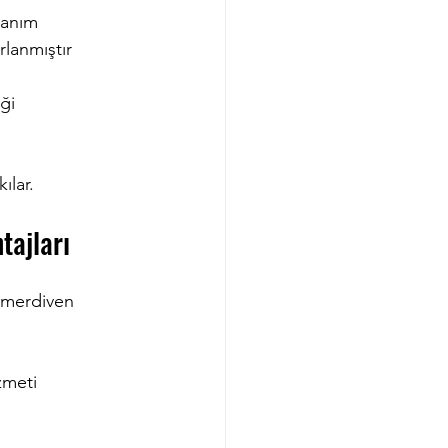
lanım  
lanmıştır  
ği  
ılar.
tajları
 merdiven 
zmeti  