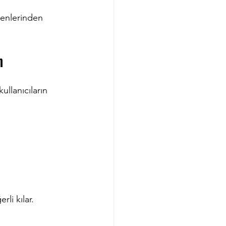
enlerinden 
n
llanıcıların 
li kılar.