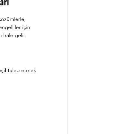
arı
çözümlerle, 
ngelliler için 
hale gelir. 
eşif talep etmek 