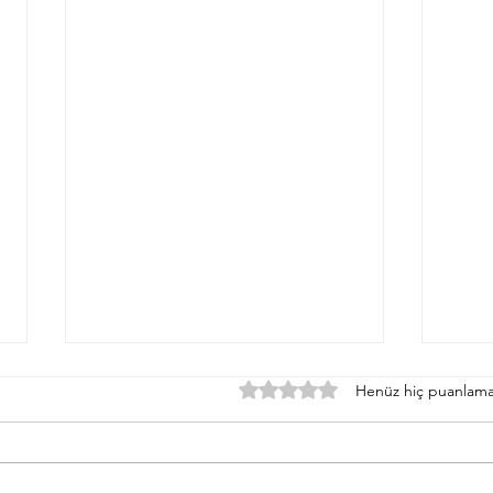
5 üzerinden 0 yıldız
Henüz hiç puanlama