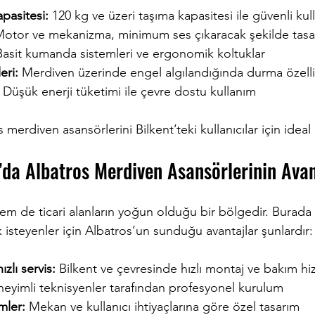
pasitesi:
 120 kg ve üzeri taşıma kapasitesi ile güvenli kul
Motor ve mekanizma, minimum ses çıkaracak şekilde tasar
Basit kumanda sistemleri ve ergonomik koltuklar  
eri:
 Merdiven üzerinde engel algılandığında durma özelli
 Düşük enerji tüketimi ile çevre dostu kullanım  
 merdiven asansörlerini Bilkent’teki kullanıcılar için ideal k
da Albatros Merdiven Asansörlerinin Avan
em de ticari alanların yoğun olduğu bir bölgedir. Burada
 isteyenler için Albatros’un sunduğu avantajlar şunlardır:
zlı servis:
 Bilkent ve çevresinde hızlı montaj ve bakım hi
eyimli teknisyenler tarafından profesyonel kurulum  
mler:
 Mekan ve kullanıcı ihtiyaçlarına göre özel tasarım  