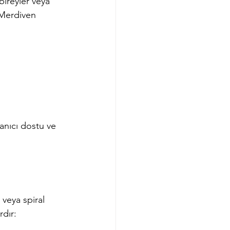
bireyler veya 
. Merdiven 
anıcı dostu ve 
 veya spiral 
rdır: