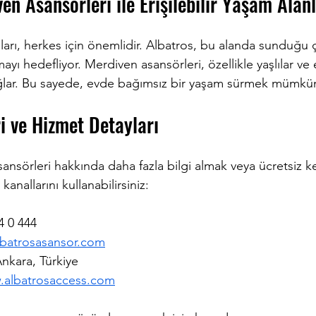
en Asansörleri ile Erişilebilir Yaşam Alanl
anları, herkes için önemlidir. Albatros, bu alanda sunduğu 
mayı hedefliyor. Merdiven asansörleri, özellikle yaşlılar ve e
ağlar. Bu sayede, evde bağımsız bir yaşam sürmek mümkün 
ri ve Hizmet Detayları
nsörleri hakkında daha fazla bilgi almak veya ücretsiz k
 kanallarını kullanabilirsiniz:
4 0 444  
lbatrosasansor.com
nkara, Türkiye  
albatrosaccess.com