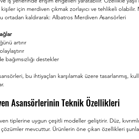
e iş yerlerinde erişim engelleri yaratabilir. Özellikle yaşlı 
n kişiler için merdiven çıkmak zorlayıcı ve tehlikeli olabilir
nu ortadan kaldırarak: Albatros Merdiven Asansörleri
ağlar
ünü artırır  
aylaştırır  
de bağımsızlığı destekler  
nsörleri, bu ihtiyaçları karşılamak üzere tasarlanmış, kull
r.
en Asansörlerinin Teknik Özellikleri
ven tiplerine uygun çeşitli modeller geliştirir. Düz, kıvrımlı
 çözümler mevcuttur. Ürünlerin öne çıkan özellikleri şunla