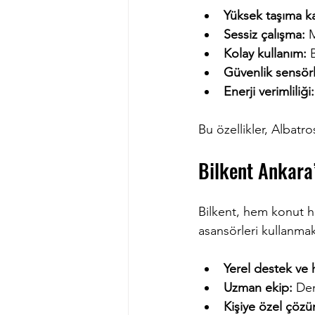
Yüksek taşıma ka
Sessiz çalışma:
 
Kolay kullanım:
 
Güvenlik sensörl
Enerji verimliliği:
Bu özellikler, Albatros
Bilkent Ankara’
Bilkent, hem konut h
asansörleri kullanmak
Yerel destek ve hı
Uzman ekip:
 Den
Kişiye özel çözü