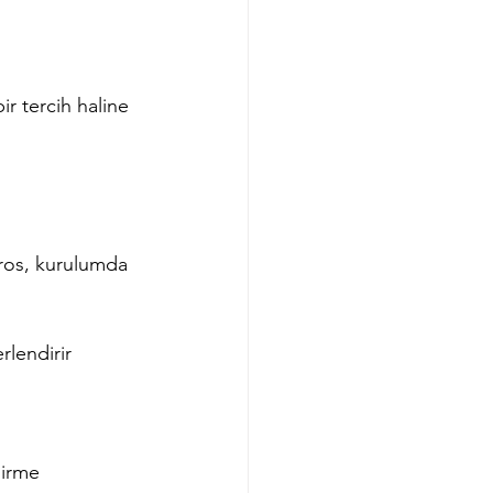
ir tercih haline 
tros, kurulumda 
lendirir  
irme  