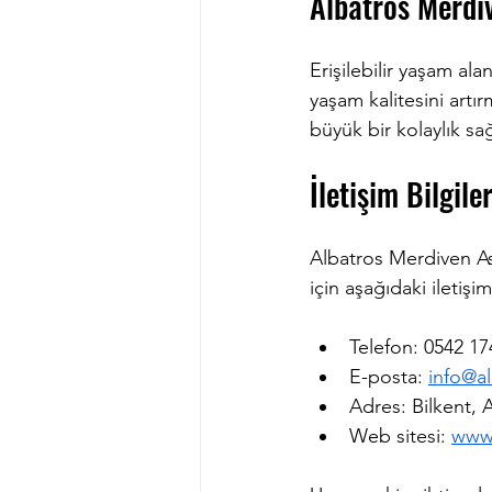
Albatros Merdiv
Erişilebilir yaşam al
yaşam kalitesini artır
büyük bir kolaylık s
İletişim Bilgile
Albatros Merdiven Asa
için aşağıdaki iletişim
Telefon: 0542 17
E-posta: 
info@a
Adres: Bilkent, A
Web sitesi: 
www.