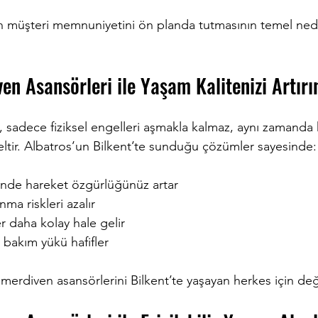
n müşteri memnuniyetini ön planda tutmasının temel ned
en Asansörleri ile Yaşam Kalitenizi Artırı
 sadece fiziksel engelleri aşmakla kalmaz, aynı zamanda ku
eltir. Albatros’un Bilkent’te sunduğu çözümler sayesinde:
inde hareket özgürlüğünüz artar  
a riskleri azalır  
r daha kolay hale gelir  
n bakım yükü hafifler  
 merdiven asansörlerini Bilkent’te yaşayan herkes için değer