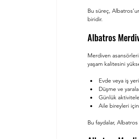
Bu süreç, Albatros’u
biridir.
Albatros Merdiv
Merdiven asansörleri,
yaşam kalitesini yüks
Evde veya iş yer
Düşme ve yaralanm
Günlük aktivitele
Aile bireyleri içi
Bu faydalar, Albatros