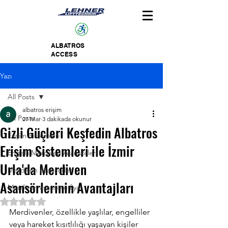
ALBATROS
ACCESS
Yazı
All Posts
albatros erişim
All Posts
27 Mar
3 dakikada okunur
Gizli Güçleri Keşfedin Albatros
Erişim Sistemleri
Erişim Sistemleri ile İzmir
Engelli Merdiven Asansörleri
Urla'da Merdiven
Merdiven Asansörleri
Asansörlerinin Avantajları
Merdiven asansörü fiyat
5 üzerinden NaN yıldız
Merdivenler, özellikle yaşlılar, engelliler 
veya hareket kısıtlılığı yaşayan kişiler 