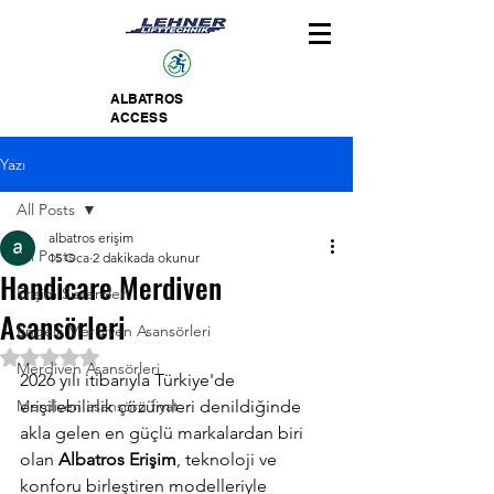
ALBATROS
ACCESS
Yazı
All Posts
albatros erişim
All Posts
15 Oca
2 dakikada okunur
Handicare Merdiven
Erişim Sistemleri
Asansörleri
Engelli Merdiven Asansörleri
5 üzerinden NaN yıldız
Merdiven Asansörleri
2026 yılı itibarıyla Türkiye'de 
Merdiven asansörü fiyat
erişilebilirlik çözümleri denildiğinde 
akla gelen en güçlü markalardan biri 
olan 
Albatros Erişim
, teknoloji ve 
konforu birleştiren modelleriyle 