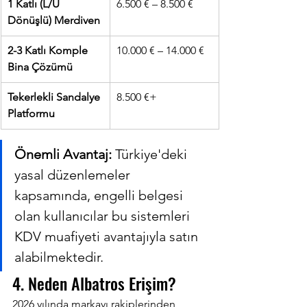
1 Katlı (L/U 
6.500 € – 8.500 €
Dönüşlü) Merdiven
2-3 Katlı Komple 
10.000 € – 14.000 €
Bina Çözümü
Tekerlekli Sandalye 
8.500 €+
Platformu
Önemli Avantaj:
 Türkiye'deki 
yasal düzenlemeler 
kapsamında, engelli belgesi 
olan kullanıcılar bu sistemleri 
KDV muafiyeti avantajıyla satın 
alabilmektedir.
4. Neden Albatros Erişim?
2026 yılında markayı rakiplerinden 