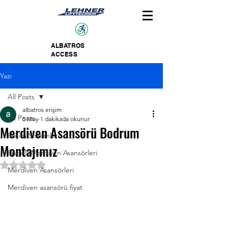
ALBATROS
ACCESS
Yazı
All Posts
albatros erişim
All Posts
5 May
1 dakikada okunur
Merdiven Asansörü Bodrum
Erişim Sistemleri
Montajımız
Engelli Merdiven Asansörleri
5 üzerinden NaN yıldız
Merdiven Asansörleri
Merdiven asansörü fiyat