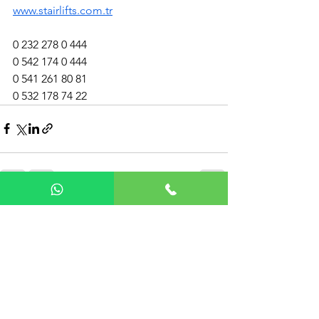
www.stairlifts.com.tr
0 232 278 0 444
0 542 174 0 444
0 541 261 80 81
0 532 178 74 22
Hepsini Gör
Son Yazılar