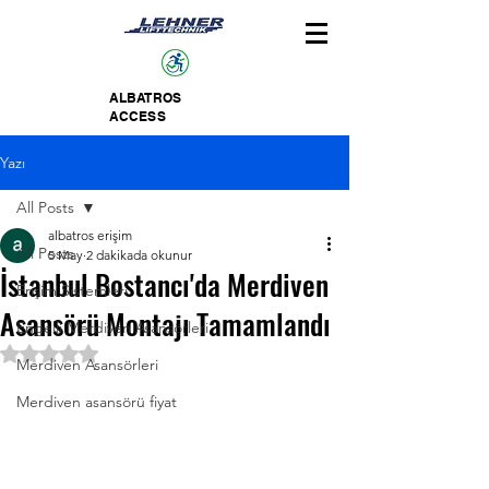
ALBATROS
ACCESS
Yazı
All Posts
albatros erişim
All Posts
5 May
2 dakikada okunur
İstanbul Bostancı'da Merdiven
Erişim Sistemleri
Asansörü Montajı Tamamlandı
Engelli Merdiven Asansörleri
5 üzerinden NaN yıldız
Merdiven Asansörleri
Merdiven asansörü fiyat