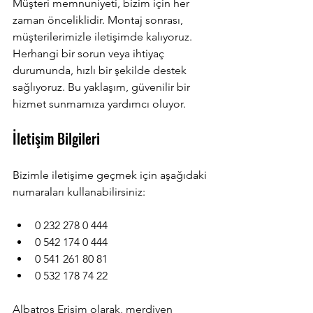
Müşteri memnuniyeti, bizim için her 
zaman önceliklidir. Montaj sonrası, 
müşterilerimizle iletişimde kalıyoruz. 
Herhangi bir sorun veya ihtiyaç 
durumunda, hızlı bir şekilde destek 
sağlıyoruz. Bu yaklaşım, güvenilir bir 
hizmet sunmamıza yardımcı oluyor.
İletişim Bilgileri
Bizimle iletişime geçmek için aşağıdaki 
numaraları kullanabilirsiniz:
0 232 278 0 444
0 542 174 0 444
0 541 261 80 81
0 532 178 74 22
Albatros Erişim olarak, merdiven 