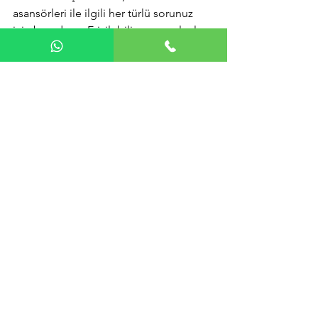
asansörleri ile ilgili her türlü sorunuz 
için buradayız. Erişilebilir yaşam alanları 
oluşturmak için birlikte çalışalım. Daha 
fazla bilgi için 
www.albatrosaccess.com
adresini ziyaret edebilirsiniz. 
Merdiven asansörü Bostancı'da, 
güvenli ve konforlu bir yaşam için 
doğru adrestesiniz.
Hepsini Gör
Son Yazılar