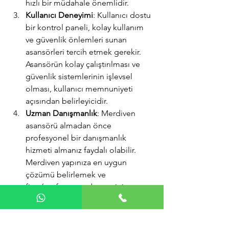
hızlı bir müdahale önemlidir.
Kullanıcı Deneyimi
: Kullanıcı dostu 
bir kontrol paneli, kolay kullanım 
ve güvenlik önlemleri sunan 
asansörleri tercih etmek gerekir. 
Asansörün kolay çalıştırılması ve 
güvenlik sistemlerinin işlevsel 
olması, kullanıcı memnuniyeti 
açısından belirleyicidir.
Uzman Danışmanlık
: Merdiven 
asansörü almadan önce 
profesyonel bir danışmanlık 
hizmeti almanız faydalı olabilir. 
Merdiven yapınıza en uygun 
çözümü belirlemek ve 
fiyat/performans dengesini 
sağlamak adına uzman 
görüşlerinden yararlanmak, doğru 
kararı vermenize yardımcı olacaktır.