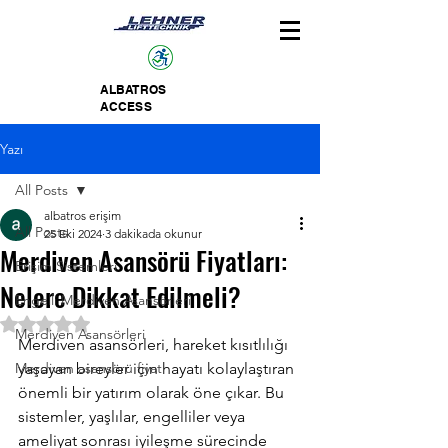
ALBATROS
ACCESS
Yazı
All Posts
albatros erişim
All Posts
25 Eki 2024
3 dakikada okunur
Merdiven Asansörü Fiyatları:
Erişim Sistemleri
Nelere Dikkat Edilmeli?
Engelli Merdiven Asansörleri
5 üzerinden NaN yıldız
Merdiven Asansörleri
Merdiven asansörleri, hareket kısıtlılığı 
Merdiven asansörü fiyat
yaşayan bireyler için hayatı kolaylaştıran 
önemli bir yatırım olarak öne çıkar. Bu 
sistemler, yaşlılar, engelliler veya 
ameliyat sonrası iyileşme sürecinde 