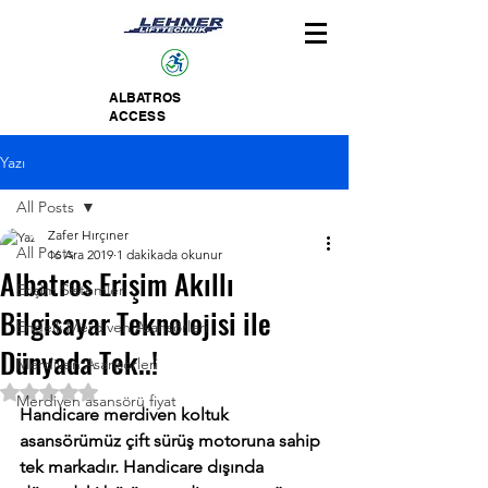
ALBATROS
ACCESS
Yazı
All Posts
Zafer Hırçıner
All Posts
16 Ara 2019
1 dakikada okunur
Albatros Erişim Akıllı
Erişim Sistemleri
Bilgisayar Teknolojisi ile
Engelli Merdiven Asansörleri
Dünyada Tek..!
Merdiven Asansörleri
5 üzerinden NaN yıldız
Merdiven asansörü fiyat
Handicare merdiven koltuk 
asansörümüz çift sürüş motoruna sahip 
tek markadır. Handicare dışında 