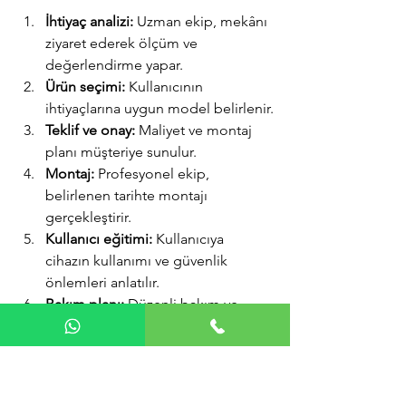
İhtiyaç analizi:
 Uzman ekip, mekânı 
ziyaret ederek ölçüm ve 
değerlendirme yapar.
Ürün seçimi:
 Kullanıcının 
ihtiyaçlarına uygun model belirlenir.
Teklif ve onay:
 Maliyet ve montaj 
planı müşteriye sunulur.
Montaj:
 Profesyonel ekip, 
belirlenen tarihte montajı 
gerçekleştirir.
Kullanıcı eğitimi:
 Kullanıcıya 
cihazın kullanımı ve güvenlik 
önlemleri anlatılır.
Bakım planı:
 Düzenli bakım ve 
teknik destek için program 
oluşturulur.
Bu süreç, Albatros Erişim’in müşteri 