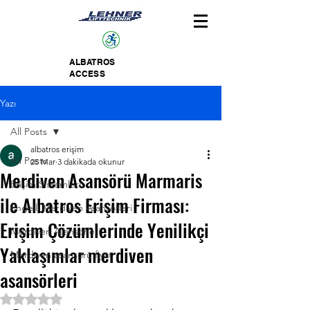
ALBATROS
ACCESS
Yazı
All Posts
albatros erişim
All Posts
25 Mar
3 dakikada okunur
Merdiven Asansörü Marmaris
Erişim Sistemleri
ile Albatros Erişim Firması:
Engelli Merdiven Asansörleri
Erişim Çözümlerinde Yenilikçi
Merdiven Asansörleri
Yaklaşımlar merdiven
Merdiven asansörü fiyat
asansörleri
5 üzerinden NaN yıldız