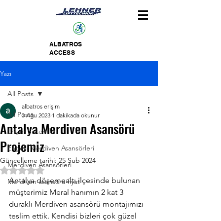
ALBATROS
ACCESS
Yazı
All Posts
albatros erişim
All Posts
3 Ağu 2023
1 dakikada okunur
Antalya Merdiven Asansörü
Erişim Sistemleri
Projemiz
Engelli Merdiven Asansörleri
Güncelleme tarihi:
25 Şub 2024
Merdiven Asansörleri
5 üzerinden NaN yıldız
Antalya döşemealtı ilçesinde bulunan 
Merdiven asansörü fiyat
müşterimiz Meral hanımın 2 kat 3 
duraklı Merdiven asansörü montajımızı 
teslim ettik. Kendisi bizleri çok güzel 