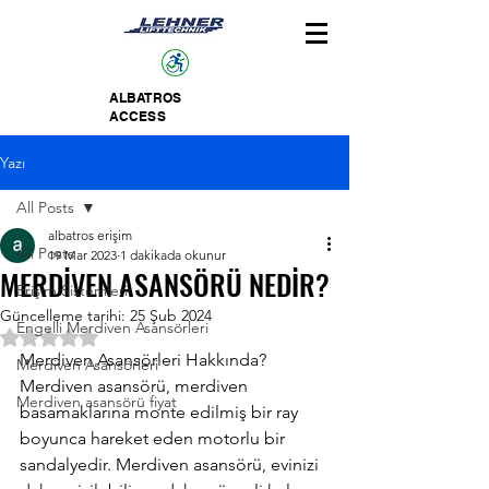
ALBATROS
ACCESS
Yazı
All Posts
albatros erişim
All Posts
19 Mar 2023
1 dakikada okunur
MERDİVEN ASANSÖRÜ NEDİR?
Erişim Sistemleri
Güncelleme tarihi:
25 Şub 2024
Engelli Merdiven Asansörleri
5 üzerinden NaN yıldız
Merdiven Asansörleri Hakkında?
Merdiven Asansörleri
Merdiven asansörü, merdiven 
Merdiven asansörü fiyat
basamaklarına monte edilmiş bir ray 
boyunca hareket eden motorlu bir 
sandalyedir. Merdiven asansörü, evinizi 