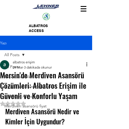
ALBATROS
ACCESS
Yazı
All Posts
albatros erişim
All Posts
29 Mar
3 dakikada okunur
Mersin'de Merdiven Asansörü
Erişim Sistemleri
Çözümleri: Albatros Erişim ile
Engelli Merdiven Asansörleri
Güvenli ve Konforlu Yaşam
Merdiven Asansörleri
5 üzerinden NaN yıldız
Merdiven asansörü fiyat
Merdiven Asansörü Nedir ve 
Kimler İçin Uygundur?