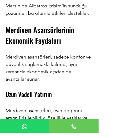
Mersin’de Albatros Erişim’in sunduğu 
çözümler, bu olumlu etkileri destekler.
Merdiven Asansörlerinin 
Ekonomik Faydaları
Merdiven asansörleri, sadece konfor ve 
güvenlik sağlamakla kalmaz, aynı 
zamanda ekonomik açıdan da 
avantajlar sunar. 
Uzun Vadeli Yatırım
Merdiven asansörleri, evin değerini 
artırır. Erişilebilirlik, özellikle yaşlılar ve 
engelliler için önemli bir kriterdir. Bu 
nedenle, merdiven asansörü olan bir 