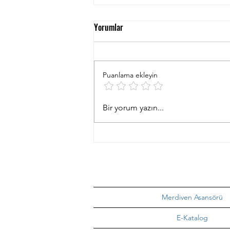
Yorumlar
Puanlama ekleyin
Dönel Merdivenlerde Maksimum
Bir yorum yazın...
Konfor: Flow-X Merdiven Asansörü
Merdiven Asansörü
E-Katalog