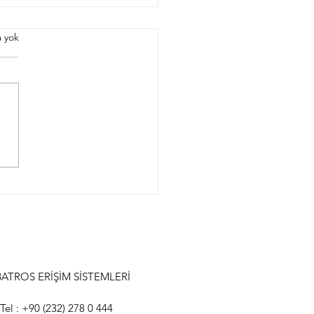
 yok
ven Asansörü
ATROS ERİŞİM SİSTEMLERİ
Tel : +90 (232) 278 0 444