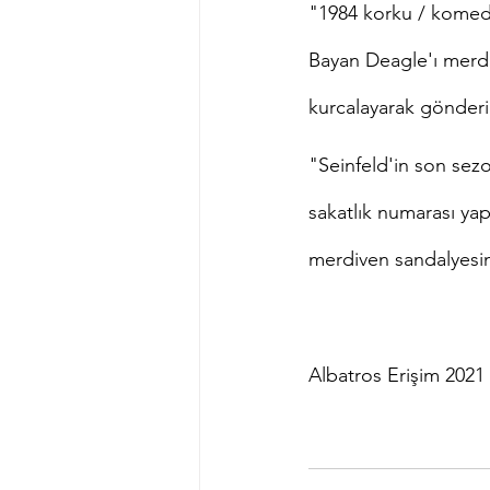
"1984 korku / komedi
Bayan Deagle'ı merdi
kurcalayarak gönderi
"Seinfeld'in son sez
sakatlık numarası yap
merdiven sandalyesin
Albatros Erişim 2021