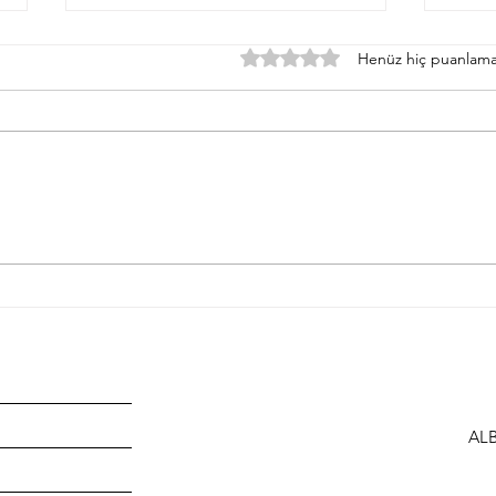
5 üzerinden 0 yıldız
Henüz hiç puanlama
Merdi
Yaşam Alanlarınızda Özgürlüğü
Yakalayın: Homeglide Merdiven
Asansörü
ALB