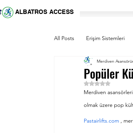
ALBATROS ACCESS
All Posts
Erişim Sistemleri
Merdiven Asansör
Merdiven asansörü fiyat
Popüler Kü
5 üzerinden NaN yıl
Merdiven asansörleri,
olmak üzere pop kült
Pastairlifts.com
 , mer