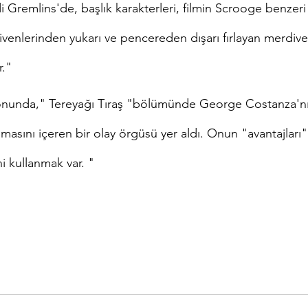
 Gremlins'de, başlık karakterleri, filmin Scrooge benzer
venlerinden yukarı ve pencereden dışarı fırlayan merdiv
r."
onunda," Tereyağı Tıraş "bölümünde George Costanza'nın
masını içeren bir olay örgüsü yer aldı. Onun "avantajları"
i kullanmak var. "