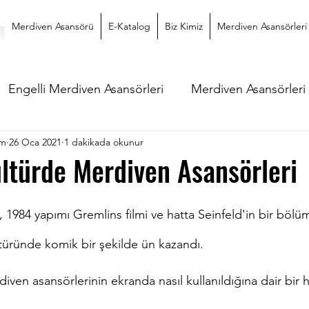
Merdiven Asansörü
E-Katalog
Biz Kimiz
Merdiven Asansörleri
Engelli Merdiven Asansörleri
Merdiven Asansörleri
üm
26 Oca 2021
1 dakikada okunur
ltürde Merdiven Asansörleri
dız
 1984 yapımı Gremlins filmi ve hatta Seinfeld'in bir bölü
üründe komik bir şekilde ün kazandı.
diven asansörlerinin ekranda nasıl kullanıldığına dair bir 