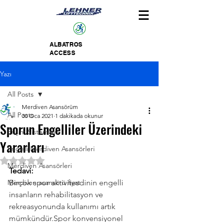
ALBATROS
ACCESS
Yazı
All Posts
Merdiven Asansörüm
All Posts
30 Oca 2021
1 dakikada okunur
Sporun Engelliler Üzerindeki
Erişim Sistemleri
Yararları
Engelli Merdiven Asansörleri
5 üzerinden NaN yıldız
Merdiven Asansörleri
Tedavi:
Merdiven asansörü fiyat
Birçok spor aktivitesdinin engelli 
insanların rehabilitasyon ve 
rekreasyonunda kullanımı artık 
mümkündür.Spor konvensiyonel 