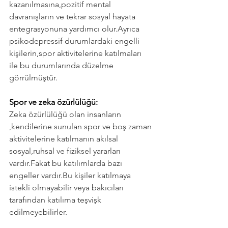
kazanılmasına,pozitif mental 
davranışların ve tekrar sosyal hayata 
entegrasyonuna yardımcı olur.Ayrıca 
psikodepressif durumlardaki engelli 
kişilerin,spor aktivitelerine katılmaları 
ile bu durumlarında düzelme 
görrülmüştür.
Spor ve zeka özürlülüğü:
Zeka özürlülüğü olan insanların 
,kendilerine sunulan spor ve boş zaman 
aktivitelerine katılmanın akılsal 
sosyal,ruhsal ve fiziksel yararları 
vardır.Fakat bu katılımlarda bazı 
engeller vardır.Bu kişiler katılmaya 
istekli olmayabilir veya bakıcıları 
tarafından katılıma teşvişk 
edilmeyebilirler.