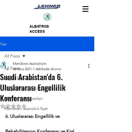
ALBATROS
ACCESS
Yazı
All Posts
Merdiven Asansörüm
All Posts
30 Oca 2021
1 dakikada okunur
Suudi Arabistan'da 6.
Erişim Sistemleri
Uluslararası Engellilik
Engelli Merdiven Asansörleri
Konferansı
Merdiven Asansörleri
5 üzerinden NaN yıldız
Merdiven asansörü fiyat
6. Uluslararası Engellilik ve 
Rehabilitasyon Konferansı ve Kral 