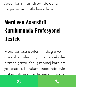
Ayşe Hanım, şimdi evinde daha 
bağımsız ve mutlu hissediyor.
Merdiven Asansörü 
Kurulumunda Profesyonel 
Destek
Merdiven asansörlerinin doğru ve 
güvenli kurulumu için uzman ekiplerin 
hizmeti şarttır. Yanlış montaj kazalara 
yol açabilir. Kurulum öncesinde evin 
detaylı ölçümü yapılır, uygun model 
belirlenir ve montaj işlemi 
gerçekleştirilir. Ayrıca, kullanıcıya 
cihazın kullanımı hakkında eğitim verilir.
Periyodik bakım ise cihazın sorunsuz 