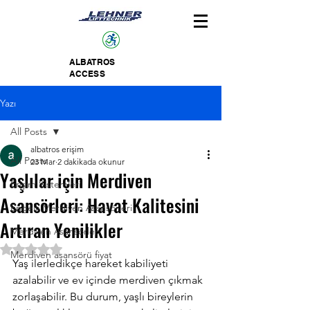
ALBATROS
ACCESS
Yazı
All Posts
albatros erişim
All Posts
23 Mar
2 dakikada okunur
Yaşlılar için Merdiven
Erişim Sistemleri
Asansörleri: Hayat Kalitesini
Engelli Merdiven Asansörleri
Artıran Yenilikler
Merdiven Asansörleri
5 üzerinden NaN yıldız
Merdiven asansörü fiyat
Yaş ilerledikçe hareket kabiliyeti 
azalabilir ve ev içinde merdiven çıkmak 
zorlaşabilir. Bu durum, yaşlı bireylerin 